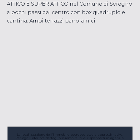
ATTICO E SUPER ATTICO nel Comune di Seregno
a pochi passi dal centro con box quadruplo e
cantina. Ampi terrazzi panoramici
La localizzazione dell'immobile potrebbe essere approssimativa.
Per ogni ulteriore dettaglio saremo felici di risponderti in agenzia.